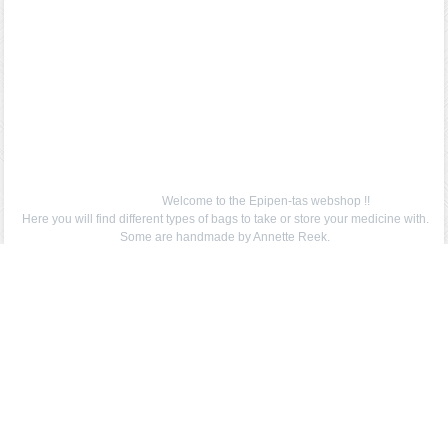
Welcome to the Epipen-tas webshop !!
Here you will find different types of bags to take or store your medicine with.
Some are handmade by Annette Reek.
You will also find many insulated bags to protect against the heat during the
holidays.
If you have any questions or a request, mail to info@epipen-tas.nl. We do not
charge shipping costs !!